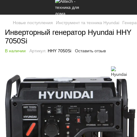
Новые поступления
Инструмент та техника Hyundai
Генера
Инверторный генератор Hyundai HHY
7050Si
В наличии
Артикул:
HHY 7050Si
Оставить отзыв