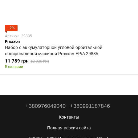
−2%
Артикул: 29835
Proxxon
Набор с аккумуляторной угловой орбитальной
полировальной машиной Proxxon EP/A 29835
11 789 грн
12 030 грн
В наличии
+380976049040
+380991187846
Контакты
Полная версия сайта