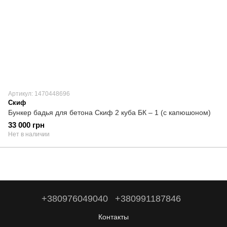
Артикул: 1470448696
Скиф
Бункер бадья для бетона Скиф 2 куба БК – 1 (с капюшоном)
33 000 грн
Нет в наличии
+380976049040
+380991187846
Контакты