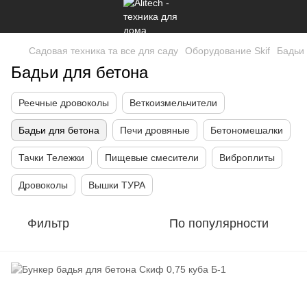
Садовая техника та все для саду
Оборудование Skif
Бадьи
Бадьи для бетона
Реечные дровоколы
Веткоизмельчители
Бадьи для бетона
Печи дровяные
Бетономешалки
Тачки Тележки
Пищевые смесители
Виброплиты
Дровоколы
Вышки ТУРА
Фильтр
По популярности