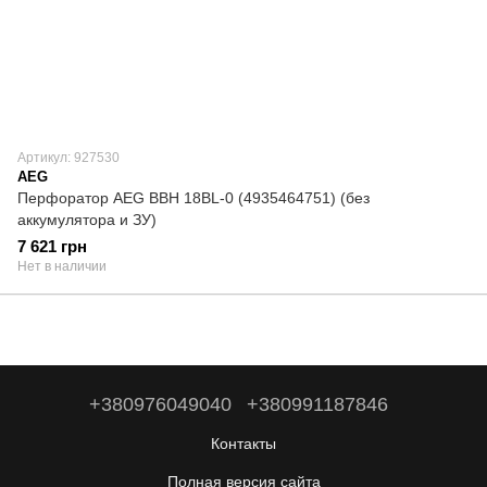
Артикул: 927530
AEG
Перфоратор AEG BBH 18BL-0 (4935464751) (без
аккумулятора и ЗУ)
7 621 грн
Нет в наличии
+380976049040
+380991187846
Контакты
Полная версия сайта