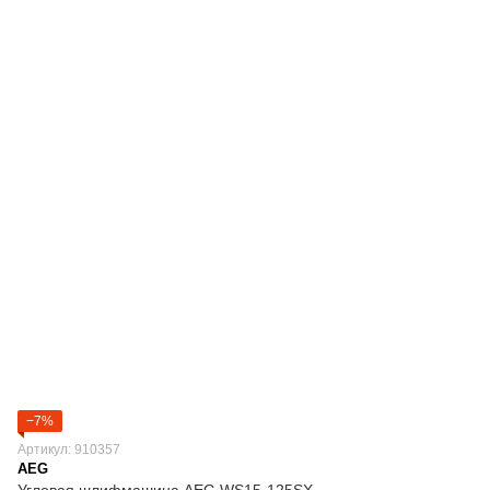
−7%
Артикул: 910357
AEG