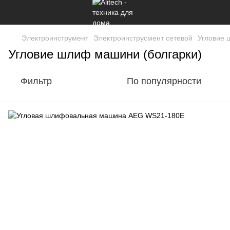
Электроинструмент
Электроинструсмент сетевой
Угловие 
Угловие шлиф машини (болгарки)
Фильтр
По популярности