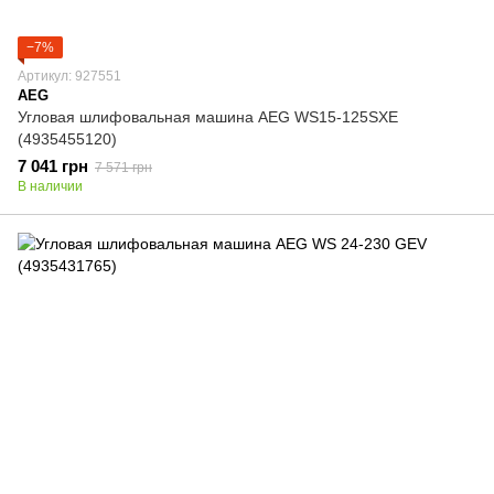
−7%
Артикул: 927551
AEG
Угловая шлифовальная машина AEG WS15-125SXE
(4935455120)
7 041 грн
7 571 грн
В наличии