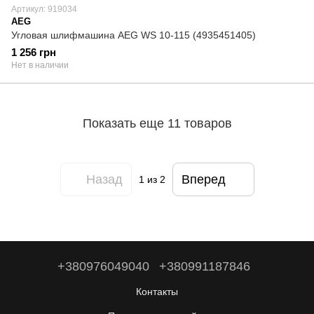
Артикул: 919034
AEG
Угловая шлифмашина AEG WS 10-115 (4935451405)
1 256 грн
Нет в наличии
Показать еще 11 товаров
Назад
Вперед
1
из 2
+380976049040
+380991187846
Контакты