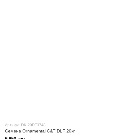
Артикул: DK-20DT3748
Семена Ornamental C&T DLF 20кг
6 950 грн