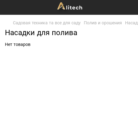
Садовая техника та все для саду
Полив и орошения
Насад
Насадки для полива
Нет товаров