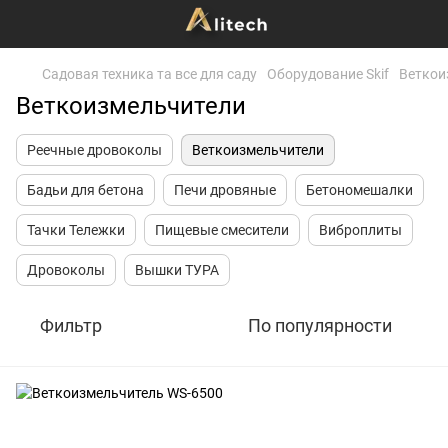
Садовая техника та все для саду
Оборудование Skif
Веткои
Веткоизмельчители
Реечные дровоколы
Веткоизмельчители
Бадьи для бетона
Печи дровяные
Бетономешалки
Тачки Тележки
Пищевые смесители
Виброплиты
Дровоколы
Вышки ТУРА
Фильтр
По популярности