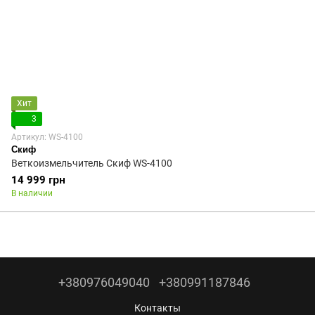
Хит
3
Артикул: WS-4100
Скиф
Веткоизмельчитель Скиф WS-4100
14 999 грн
В наличии
+380976049040
+380991187846
Контакты