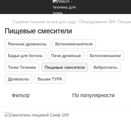
Садовая техника та все для саду
Оборудование Skif
Пищев
Пищевые смесители
Реечные дровоколы
Веткоизмельчители
Бадьи для бетона
Печи дровяные
Бетономешалки
Тачки Тележки
Пищевые смесители
Виброплиты
Дровоколы
Вышки ТУРА
Фильтр
По популярности