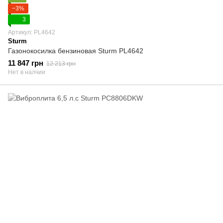
−3%
3
Артикул: PL4642
Sturm
Газонокосилка бензиновая Sturm PL4642
11 847 грн
12 213 грн
Нет в налчии