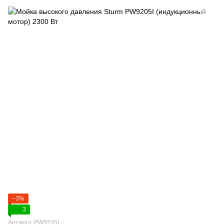
−3%
3
Артикул: PW9205I