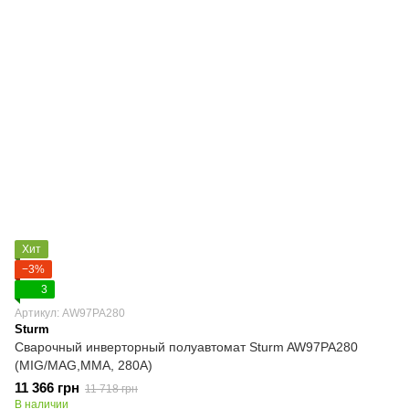
Хит
−3%
3
Артикул: AW97PA280
Sturm
Сварочный инверторный полуавтомат Sturm AW97PA280
(MIG/MAG,MMA, 280А)
11 366 грн
11 718 грн
В наличии