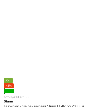
Хит
−3%
3
Артикул: PL4615S
Sturm
Газонокосилка бензиновая Sturm PL4615S 2800 Вт