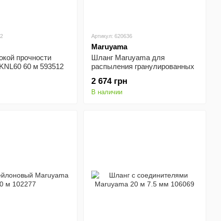
12
Артикул: 620636
Maruyama
окой прочности
Шланг Maruyama для
KNL60 60 м 593512
распыления гранулированных
веществ 1-30 620636
2 674 грн
В наличии