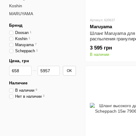
Koshin
MARUYAMA
Артикул: 620637
Бренд
Maruyama
Doosan
1
Шланг Maruyama для
распыления гранули
Koshin
1
веществ 1-40 620637
Maruyama
7
3 595 грн
Scheppach
1
В наличии
Цена, грн
От Цена, грн
До Цена, грн
OK
Наличие
В наличии
9
Нет в наличии
3