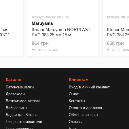
Артикул: 38400250000-15
Артикул: 3840
Maruyama
ения
Шланг Maruyama NORPLAST
Шланг Ma
00711
PVC 384 25 мм 15 м
PVC 384 25
38400250000-15
384002500
964 грн
658 грн
Нет в наличии
Нет в налич
Каталог
Клиентам
Бетономешалки
Вход в личный кабинет
Дровоколы
О нас
Веткоизмельчители
Контакты
Виброплиты
Оплата и доставка
Бадьи для бетона
Обмен и возврат
Пищевые смесители
Отзывы
Печи дровяные
Блог