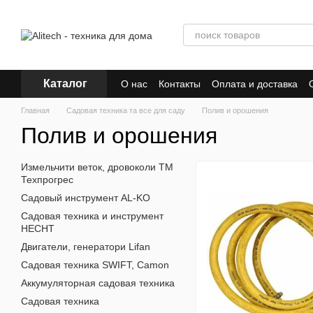
Перейти к основному контенту
Каталог
О нас
Контакты
Оплата и доставка
Главная
Садовая техника та все для саду
Полив и орошения
Полив и орошения
Измельчити веток, дровоколи ТМ
Техпрогрес
Садовый инструмент AL-KO
Садовая техника и инструмент
HECHT
Двигатели, генератори Lifan
Садовая техника SWIFT, Camon
Аккумуляторная садовая техника
Садовая техника