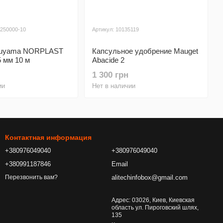
0250000-10
Артикул: 10135119
ruyama NORPLAST
Капсульное удобрение Mauget
 мм 10 м
Abacide 2
00-10
1 300 грн
ии
Нет в наличии
Контактная информация
+380976049040
+380976049040
+380991187846
Email
alitechinfobox@gmail.com
Перезвонить вам?
Адрес: 03026, Киев, Киевская
область ул. Пироговский шлях,
135