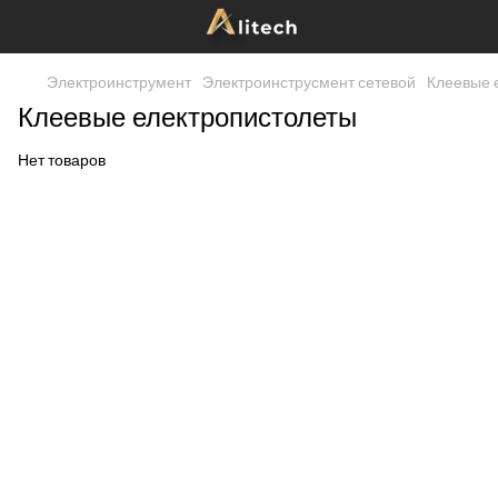
Электроинструмент
Электроинструсмент сетевой
Клеевые 
Клеевые електропистолеты
Нет товаров