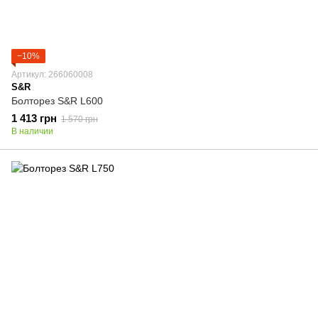
−10%
Артикул: 266060008
S&R
Болторез S&R L600
1 413 грн
1 570 грн
В наличии