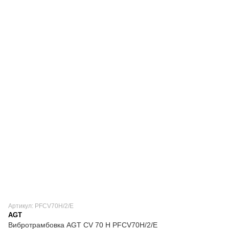
Артикул: PFCV70H/2/E
AGT
Вибротрамбовка AGT СV 70 H PFCV70H/2/E