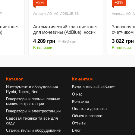
−3%
−3%
P
Артикул: AO_AC_ADBLUE-SS
Артикул: AO_
 пистолет
Автоматический кран пистолет
Заправочн
),
для мочевины (AdBlue), носик
счетчиком
из нержавеющей стали
4 289 грн
3 822 грн
4 422 грн
В наличии
В наличии
Каталог
Клиентам
Инструмент и оборудования
Вход в личный кабинет
Ryobi, Topex, Neo
О нас
Генераторы и промышленные
Контакты
миниэлектростанции
Оплата и доставка
Генераторы и электростанции
Обмен и возврат
Садовая техника та все для
саду
Отзывы
Станки, пилы и оборудование
Блог