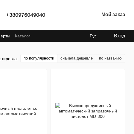
+380976049040
Мой заказ
Вход
ферты
Каталог
Рус
по популярности
сначала дешевле
по названию
ртировка: