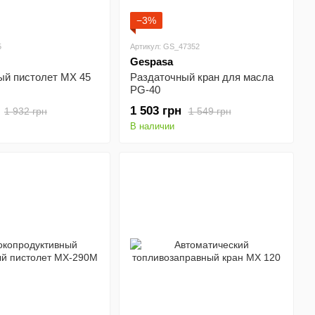
−3%
5
Артикул: GS_47352
Gespasa
ый пистолет МX 45
Раздаточный кран для масла
PG-40
1 503 грн
1 932 грн
1 549 грн
В наличии