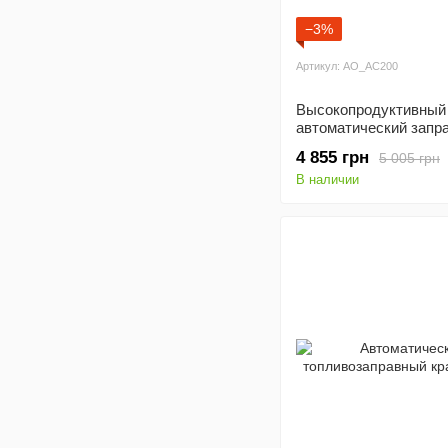
−3%
Артикул: AO_AC200
Высокопродуктивный
автоматический запр
пистолет CN-MX - 25
4 855 грн
5 005 грн
В наличии