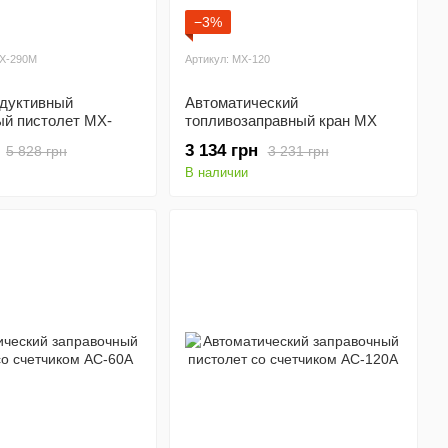
−3%
MX-290M
Артикул: MX-120
дуктивный
Автоматический
ый пистолет MX-
топливозаправный кран МX
120
3 134 грн
5 828 грн
3 231 грн
В наличии