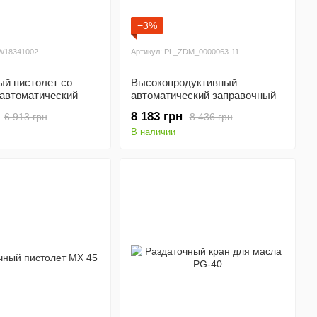
−3%
FW18341002
Артикул: PL_ZDM_0000063-11
ый пистолет со
Высокопродуктивный
 автоматический
автоматический заправочный
пистолет MD-300
8 183 грн
6 913 грн
8 436 грн
В наличии