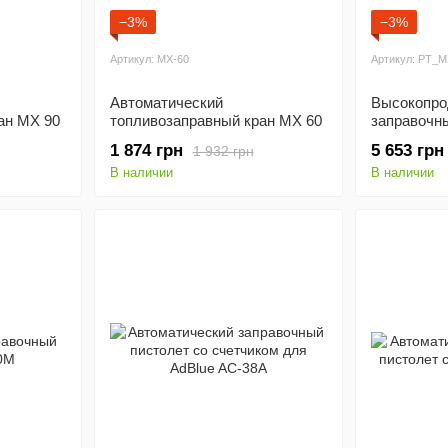
−3%
−3%
Артикул: MX-60
Артикул: PT_
Автоматический
Высокопро
ан МX 90
топливозаправный кран МX 60
заправочн
290M
1 874 грн
5 653 грн
1 932 грн
В наличии
В наличии