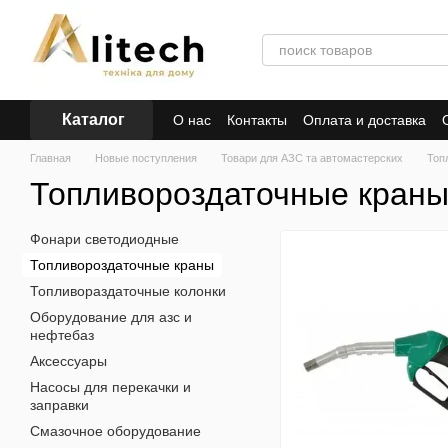
Перейти к основному контенту
Каталог
О нас
Контакты
Оплата и доставка
Главная
Новые поступления
Товари для АЗС та автомастерских
Топ
Топливороздаточные кран
Фонари светодиодные
Топливороздаточные краны
Топливораздаточные колонки
Оборудование для азс и
нефтебаз
Аксессуары
Насосы для перекачки и
заправки
Смазочное оборудование