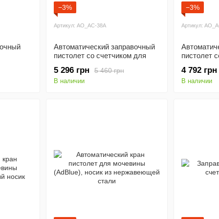
−3%
−3%
Артикул: AO_AC-38A
Артикул: AO_
вочный
Автоматический заправочный
Автоматич
пистолет со счетчиком для
пистолет с
AdBlue AC-38A
5 296 грн
4 792 грн
5 460 грн
В наличии
В наличии