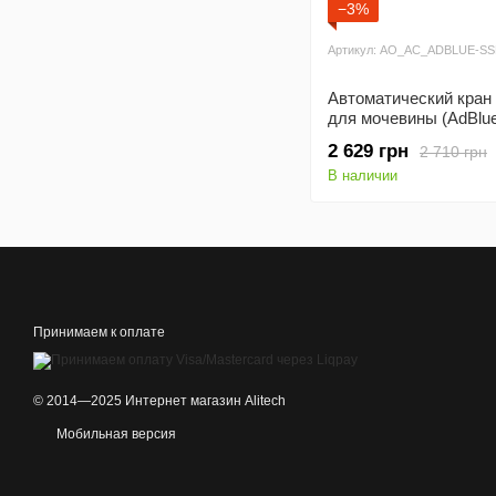
−3%
Артикул: AO_AC_ADBLUE-SS
Автоматический кран
для мочевины (AdBlue
пластиковый носик
2 629 грн
2 710 грн
В наличии
Принимаем к оплате
© 2014—2025 Интернет магазин Alitech
Мобильная версия