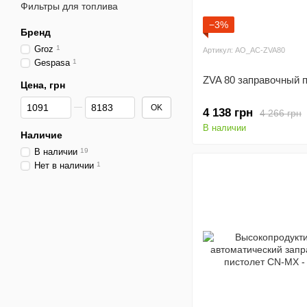
Фильтры для топлива
−3%
Бренд
Groz
1
Артикул: AO_AC-ZVA80
Gespasa
1
ZVA 80 заправочный 
Цена, грн
От Цена, грн
До Цена, грн
OK
4 138 грн
4 266 грн
В наличии
Наличие
В наличии
19
Нет в наличии
1