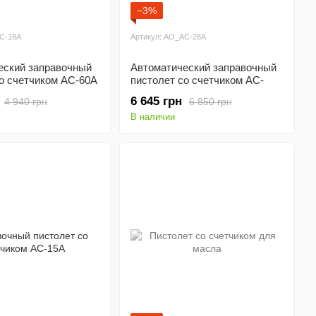
−3%
AC-18A
Артикул: AO_AC-28A
еский заправочный
Автоматический заправочный
о счетчиком AC-60A
пистолет со счетчиком AC-
120A
6 645 грн
4 940 грн
6 850 грн
В наличии