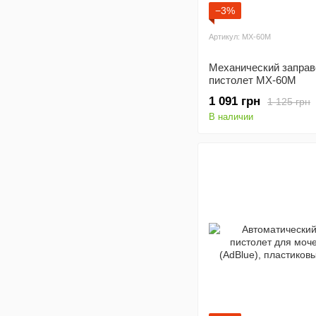
−3%
Артикул: MX-60M
Механический запра
пистолет MX-60M
1 091 грн
1 125 грн
В наличии