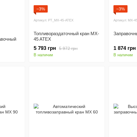
−3%
−3%
Артикул: PT_MX-45-ATEX
Артикул: MX-4
Топливораздаточный кран MX-
Заправочн
авочный
45 ATEX
0A
5 793 грн
1 874 грн
5 972 грн
В наличии
В наличии