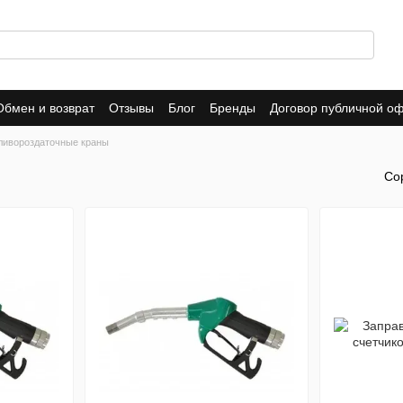
Обмен и возврат
Отзывы
Блог
Бренды
Договор публичной о
ливороздаточные краны
ы
Со