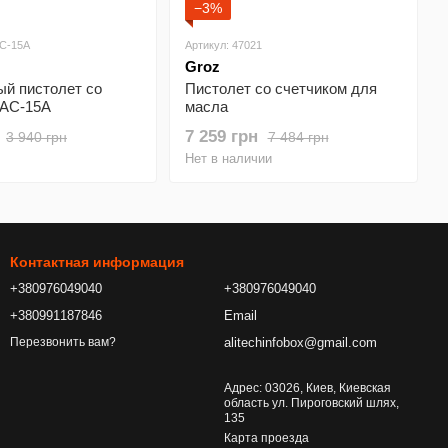
−3%
AC-15A
Артикул: 47021
Groz
ый пистолет со
Пистолет со счетчиком для
 АС-15А
масла
7 259 грн
3 940 грн
7 484 грн
Нет в наличии
Контактная информация
+380976049040
+380976049040
+380991187846
Email
alitechinfobox@gmail.com
Перезвонить вам?
Адрес: 03026, Киев, Киевская
область ул. Пироговский шлях,
135
Карта проезда