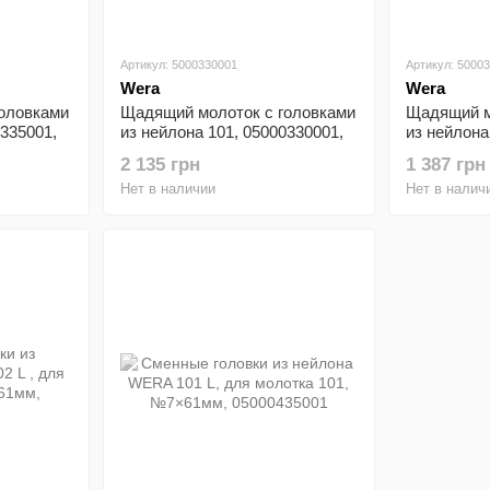
Артикул: 5000330001
Артикул: 5000
Wera
Wera
оловками
Щадящий молоток с головками
Щадящий м
0335001,
из нейлона 101, 05000330001,
из нейлона
№ 6×50×115×340мм
№ 5×40×1
2 135 грн
1 387 грн
Нет в наличии
Нет в налич