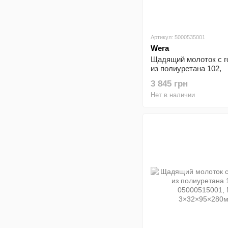
Артикул: 5000535001
Wera
Щадящий молоток с г
из полиуретана 102,
05000535001, №
3 845 грн
7×60×135×380мм
Нет в наличии