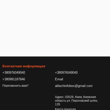
Контактная информация
+380976049040
+380976049040
+380991187846
Email
alitechinfobox@gmail.com
Перезвонить вам?
Адрес: 03026, Киев, Киевская
область ул. Пироговский шлях,
135
Карта проезда