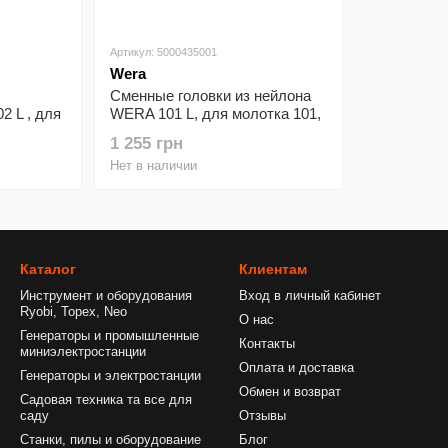
Артикул: 5000435001
Wera
Сменные головки из нейлона
2 L , для
WERA 101 L, для молотка 101,
м,
№7×61мм, 05000435001
1 255 грн
Нет в наличии
Каталог
Клиентам
Инструмент и оборудования
Вход в личный кабинет
Ryobi, Topex, Neo
О нас
Генераторы и промышленные
Контакты
миниэлектростанции
Оплата и доставка
Генераторы и электростанции
Обмен и возврат
Садовая техника та все для
саду
Отзывы
Станки, пилы и оборудование
Блог