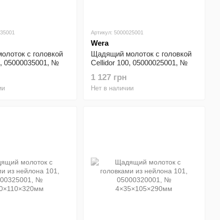
035001
Артикул: 5000025001
Wera
олоток с головкой
Щадящий молоток с головкой
00, 05000035001, №
Cellidor 100, 05000025001, №
380мм
5×40×110×320мм
1 127 грн
ии
Нет в наличии