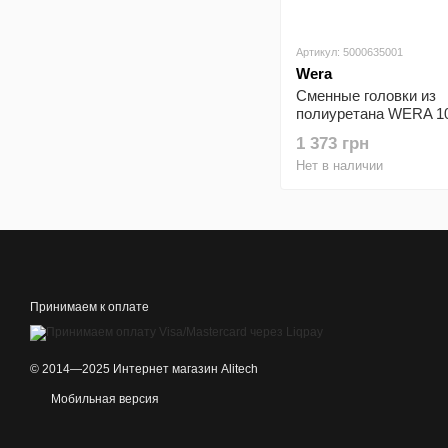
Артикул: 5000635001
Wera
Сменные головки из
полиуретана WERA 10
молотка 102, №7×61м
1 373 грн
05000635001
Нет в наличии
Принимаем к оплате
© 2014—2025 Интернет магазин Alitech
Мобильная версия