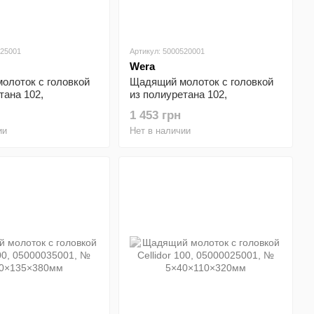
525001
Артикул: 5000520001
Wera
олоток с головкой
Щадящий молоток с головкой
тана 102,
из полиуретана 102,
01, №
05000520001, №
1 453 грн
320мм
4×35×105×290мм
ии
Нет в наличии