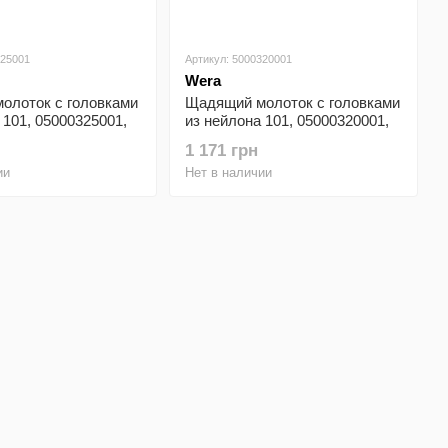
325001
Артикул: 5000320001
Wera
олоток с головками
Щадящий молоток с головками
 101, 05000325001,
из нейлона 101, 05000320001,
10×320мм
№ 4×35×105×290мм
1 171 грн
ии
Нет в наличии