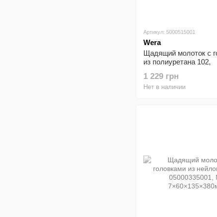
Артикул: 5000515001
Wera
Щадящий молоток с г
из полиуретана 102,
05000515001, №
1 229 грн
3×32×95×280мм
Нет в наличии