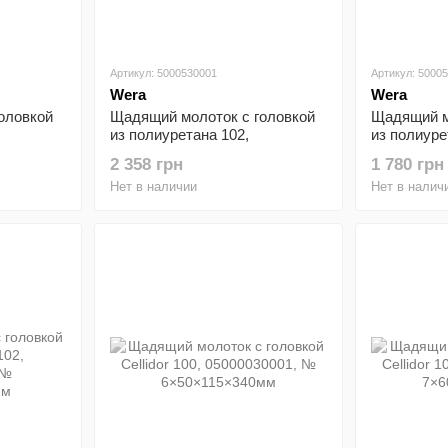
Артикул: 5000530001
Артикул: 5000
Wera
Wera
оловкой
Щадящий молоток с головкой
Щадящий м
из полиуретана 102,
из полиуре
05000530001, №
050005250
2 358 грн
1 780 грн
6×50×115×340мм
5×40×110×
Нет в наличии
Нет в налич