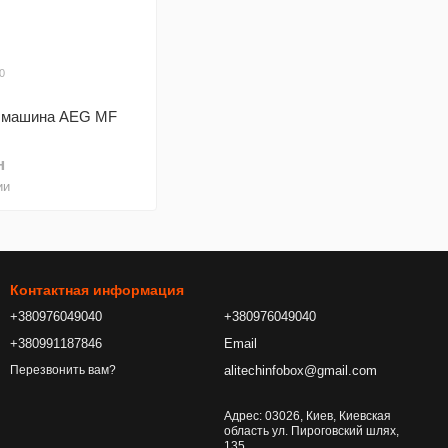
0
 машина AEG MF
н
ии
Контактная информация
+380976049040
+380976049040
+380991187846
Email
alitechinfobox@gmail.com
Перезвонить вам?
Адрес: 03026, Киев, Киевская
область ул. Пироговский шлях,
135