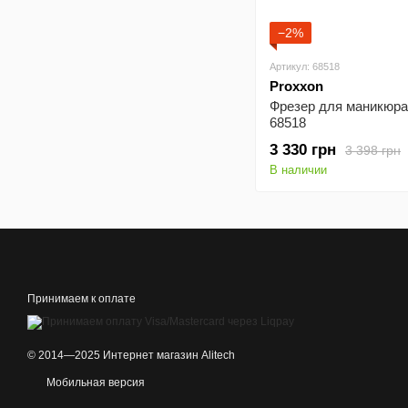
−2%
Артикул: 68518
Proxxon
Фрезер для маникюра
68518
3 330 грн
3 398 грн
В наличии
Принимаем к оплате
© 2014—2025 Интернет магазин Alitech
Мобильная версия