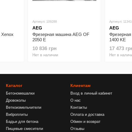
Артикул: 109288
Артикул: 11341
AEG
AEG
 Xenox
Фрезерная машина AEG OF
Фрезерная
2050 E
1400 KE
10 836 грн
17 473 гр
Нет в наличии
Нет в налич
Каталог
Клиентам
Бетономешалки
Вход в личный кабинет
Дровоколы
О нас
Веткоизмельчители
Контакты
Виброплиты
Оплата и доставка
Бадьи для бетона
Обмен и возврат
Пищевые смесители
Отзывы