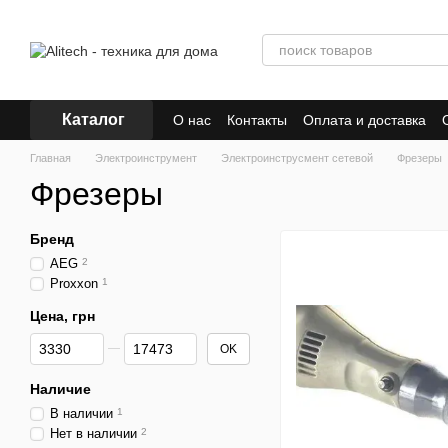
Перейти к основному контенту
Каталог
О нас
Контакты
Оплата и доставка
Главная
Электроинструмент
Электроинструсмент сетевой
Фрезеры
Фрезеры
Бренд
AEG
2
Proxxon
1
Цена, грн
От Цена, грн
До Цена, грн
OK
Наличие
В наличии
1
Нет в наличии
2