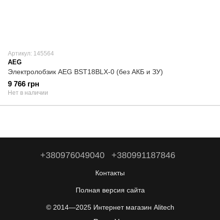
Артикул: 145564
AEG
Электролобзик AEG BST18BLX-0 (без АКБ и ЗУ)
9 766 грн
Нет в наличии
+380976049040
+380991187846
Контакты
Полная версия сайта
© 2014—2025 Интернет магазин Alitech