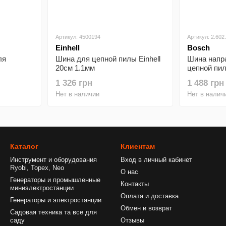
Артикул: 4500194
Артикул: 2.602
Einhell
Bosch
ля
Шина для цепной пилы Einhell
Шина напр
20см 1.1мм
цепной пи
0 довжина
Professiona
1 326 грн
1 488 грн
33.4см 5м
Нет в наличии
Нет в налич
Каталог
Клиентам
Инструмент и оборудования
Вход в личный кабинет
Ryobi, Topex, Neo
О нас
Генераторы и промышленные
Контакты
миниэлектростанции
Оплата и доставка
Генераторы и электростанции
Обмен и возврат
Садовая техника та все для
саду
Отзывы