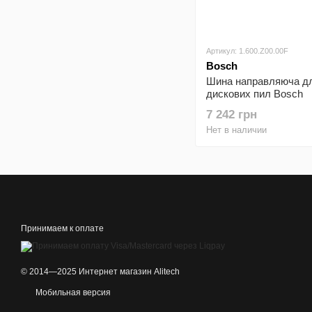
Артикул: 1.600.Z00.00F
Bosch
Шина направляюча д
дискових пил Bosch
Professional FSN 160
7 242 грн
1600мм
Нет в наличии
Принимаем к оплате
© 2014—2025 Интернет магазин Alitech
Мобильная версия