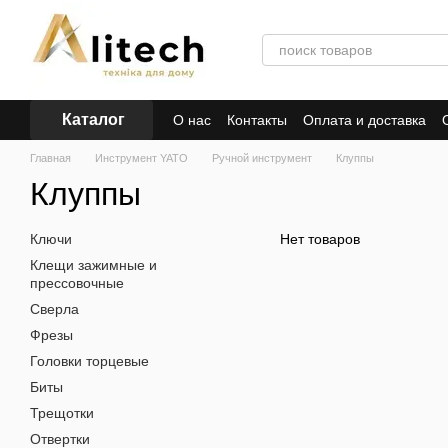
Перейти к основному контенту
Каталог
О нас
Контакты
Оплата и доставка
Главная
Инструмент YATO
Ручной инструмент
Клуппы
Клуппы
Ключи
Нет товаров
Клещи зажимные и
прессовочные
Сверла
Фрезы
Головки торцевые
Биты
Трещотки
Отвертки