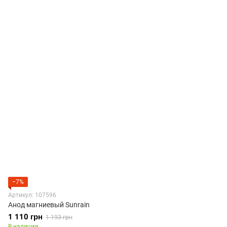
−7%
Артикул: 107596
Анод магниевый Sunrain
1 110 грн
1 193 грн
В наличии