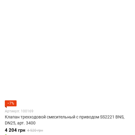
−7%
Артикул: 100169
Клапан трехходовой смесительный с приводом SS2221 BNS,
DN25, арт. 3400
4 204 грн
4 520 грн