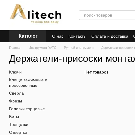
Перейти к основному контенту
Каталог
О нас
Контакты
Оплата и доставка
Главная
Инструмент YATO
Ручной инструмент
Держатели-присоски
Держатели-присоски монт
Ключи
Нет товаров
Клещи зажимные и
прессовочные
Сверла
Фрезы
Головки торцевые
Биты
Трещотки
Отвертки