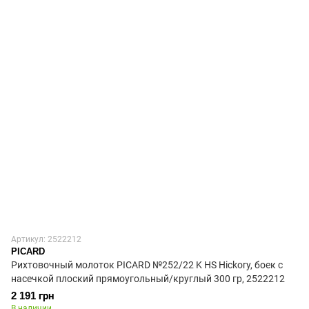
Артикул: 2522212
PICARD
Рихтовочный молоток PICARD №252/22 K HS Hickory, боек с
насечкой плоский прямоугольный/круглый 300 гр, 2522212
2 191 грн
В наличии