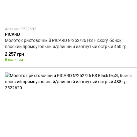
Артикул: 2522602
PICARD
Молоток рихтовочный PICARD №252/26 HS Hickory, бойок
плоский прямоугольный/длинный изогнутый острый 450 гр,
2522602
2 257 грн
В наличии