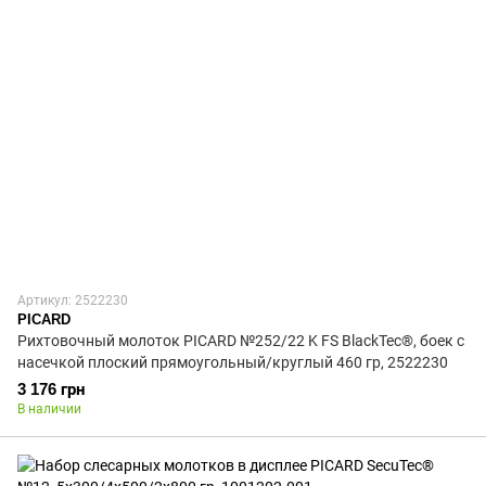
Артикул: 2522230
PICARD
Рихтовочный молоток PICARD №252/22 K FS BlackTec®, боек с
насечкой плоский прямоугольный/круглый 460 гр, 2522230
3 176 грн
В наличии