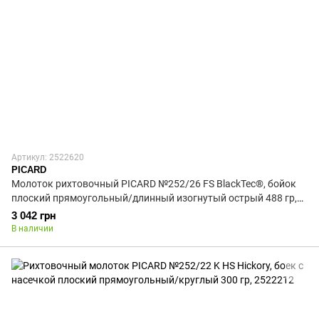
Артикул: 2522620
PICARD
Молоток рихтовочный PICARD №252/26 FS BlackTec®, бойок
плоский прямоугольный/длинный изогнутый острый 488 гр,
2522620
3 042 грн
В наличии