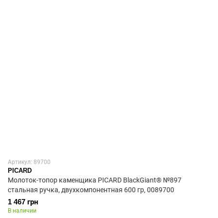
Артикул: 89700
PICARD
Молоток-топор каменщика PICARD BlackGiant® №897
стальная ручка, двухкомпонентная 600 гр, 0089700
1 467 грн
В наличии