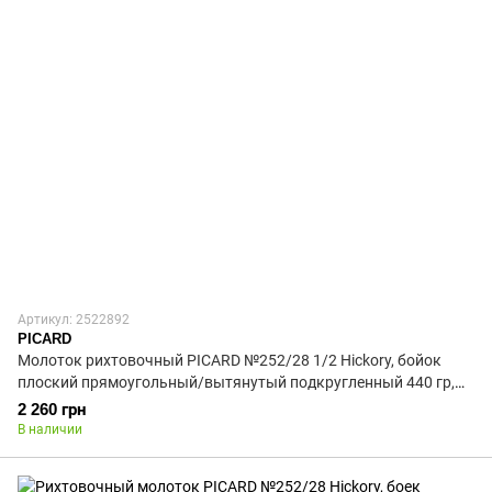
Артикул: 2522892
PICARD
Молоток рихтовочный PICARD №252/28 1/2 Hickory, бойок
плоский прямоугольный/вытянутый подкругленный 440 гр,
2522892
2 260 грн
В наличии