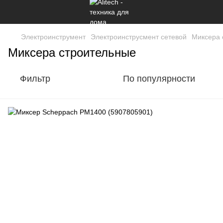
Электроинструмент
Электроинструсмент сетевой
Миксера 
Миксера строительные
Фильтр
По популярности