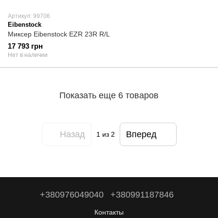
Артикул: 99706
Eibenstock
Миксер Eibenstock EZR 23R R/L
17 793 грн
Нет в наличии
Показать еще 6 товаров
Назад
Вперед
1
из 2
+380976049040
+380991187846
Контакты