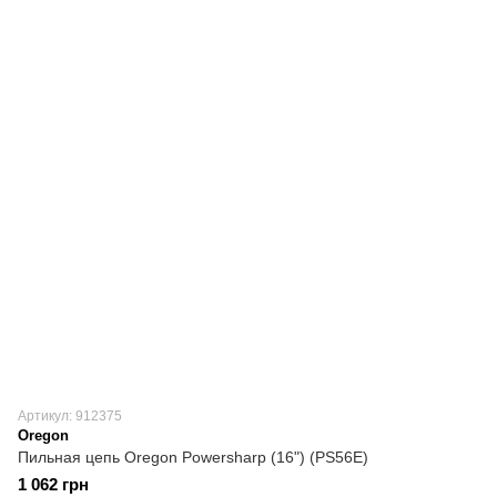
Артикул: 912375
Oregon
Пильная цепь Oregon Powersharp (16") (PS56E)
1 062 грн