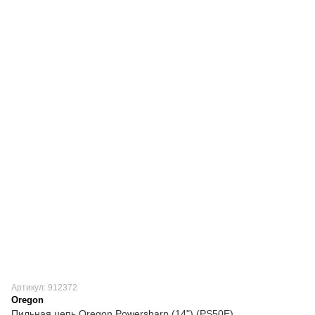
Артикул: 912372
Oregon
Пильная цепь Oregon Powersharp (14") (PS50E)