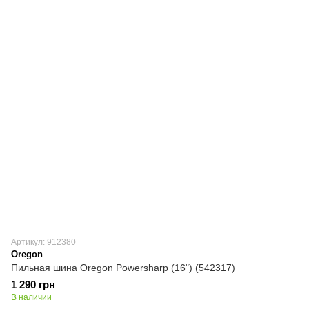
Артикул: 912380
Oregon
Пильная шина Oregon Powersharp (16") (542317)
1 290 грн
В наличии