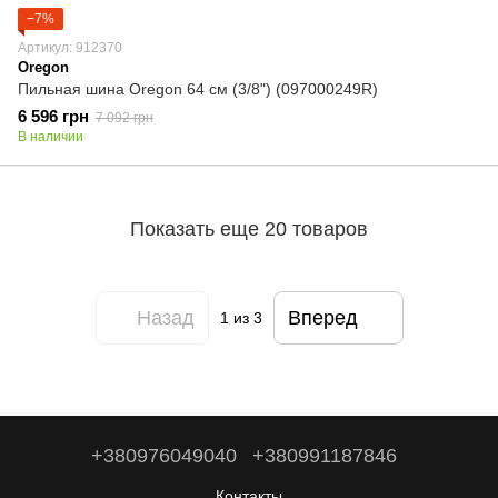
−7%
Артикул: 912370
Oregon
Пильная шина Oregon 64 см (3/8") (097000249R)
6 596 грн
7 092 грн
В наличии
Показать еще 20 товаров
Назад
Вперед
1
из 3
+380976049040
+380991187846
Контакты