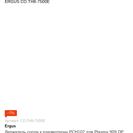
−7%
Артикул: CO.TH8-7500E
Ergus
Держатель сопла к плазмотрону PCH102 для Plasma 909 DP