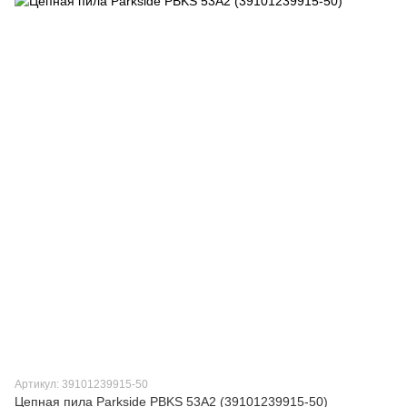
Артикул: 39101239915-50
Цепная пила Parkside PBKS 53A2 (39101239915-50)