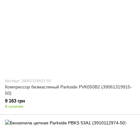
Артикул: 39061319915-50
Компрессор безмасляный Parkside PVK050B2 (39061319915-
50)
9 163 грн
В наличии