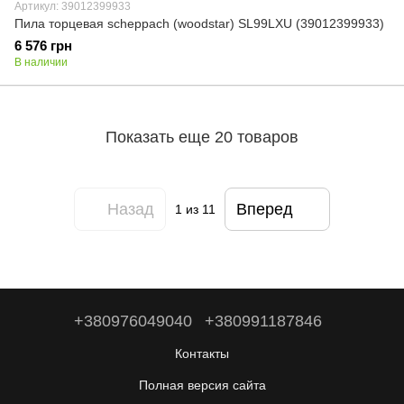
Артикул: 39012399933
Пила торцевая scheppach (woodstar) SL99LXU (39012399933)
6 576 грн
В наличии
Показать еще 20 товаров
Назад
Вперед
1
из 11
+380976049040
+380991187846
Контакты
Полная версия сайта