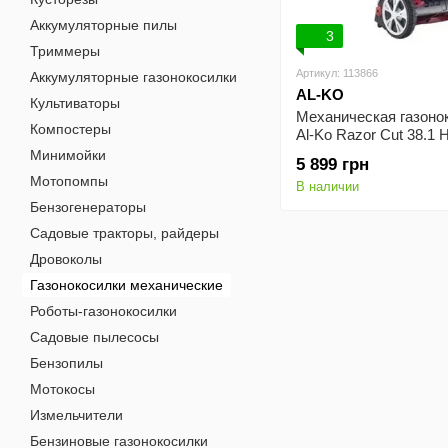
Аккумуляторные пилы
3
Триммеры
Артикул: 113866
Аккумуляторные газонокосилки
AL-KO
Культиваторы
Механическая газоно
Компостеры
Al-Ko Razor Cut 38.1
Premium
Минимойки
5 899 грн
Мотопомпы
В наличии
Бензогенераторы
Садовые тракторы, райдеры
Дровоколы
Газонокосилки механические
Роботы-газонокосилки
Садовые пылесосы
Бензопилы
Мотокосы
Измельчители
Бензиновые газонокосилки