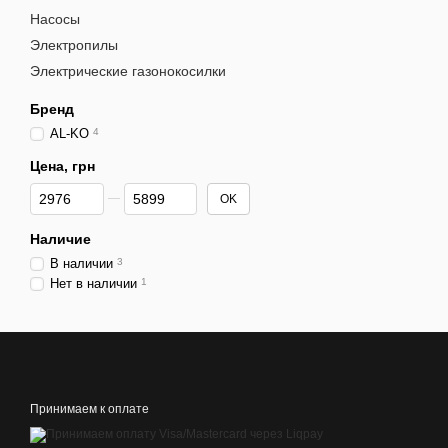
Насосы
Электропилы
Электрические газонокосилки
Бренд
AL-KO
4
Цена, грн
От Цена, грн
До Цена, грн
OK
Наличие
В наличии
3
Нет в наличии
1
Принимаем к оплате