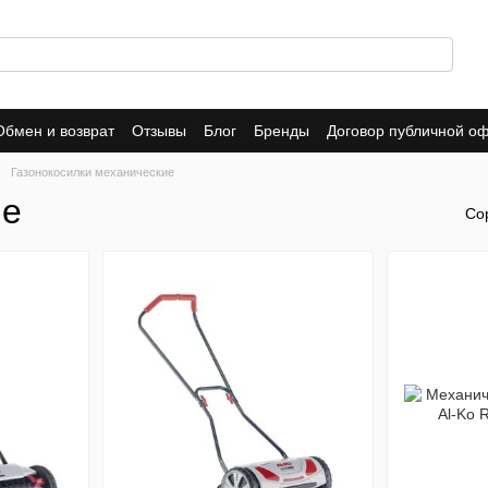
Обмен и возврат
Отзывы
Блог
Бренды
Договор публичной о
Газонокосилки механические
ие
Со