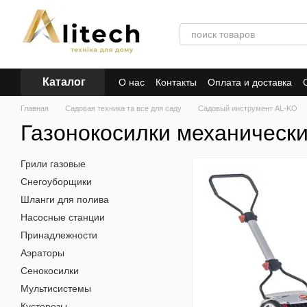
Перейти к основному контенту
Каталог
О нас
Контакты
Оплата и доставка
Главная
Садовая техника та все для саду
Садовый инструмент AL-KO
Газонокосилки механическ
Грили газовые
Снегоуборщики
Шланги для полива
Насосные станции
Принадлежности
Аэраторы
Сенокосилки
Мультисистемы
Кусторезы