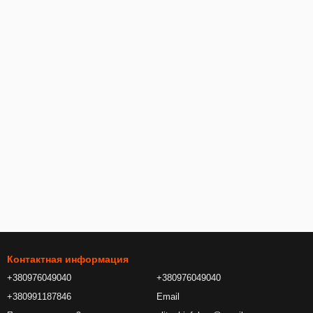
Контактная информация
+380976049040
+380976049040
+380991187846
Email