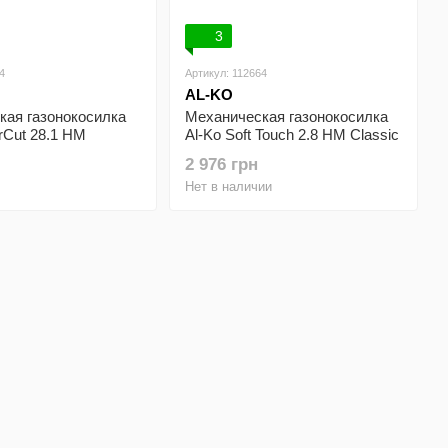
3
4
Артикул: 112664
AL-KO
кая газонокосилка
Механическая газонокосилка
rCut 28.1 HM
Al-Ko Soft Touch 2.8 HM Classic
2 976 грн
Нет в наличии