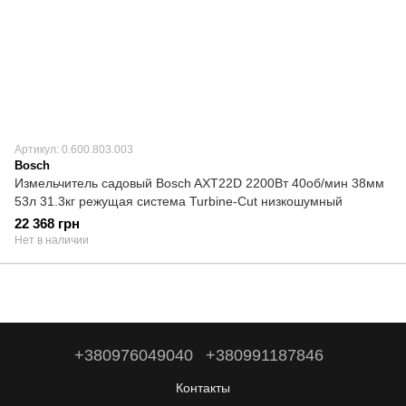
Артикул: 0.600.803.003
Bosch
Измельчитель садовый Bosch AXT22D 2200Вт 40об/мин 38мм
53л 31.3кг режущая система Turbine-Cut низкошумный
22 368 грн
Нет в наличии
+380976049040
+380991187846
Контакты