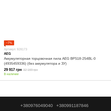
−7%
Артикул: 928173
AEG
Аккумуляторная торцовочная пила AEG BPS18-254BL-0
(4935459336) (без аккумулятора и ЗУ)
29 917 грн
32 169 грн
В наличии
+380976049040
+380991187846