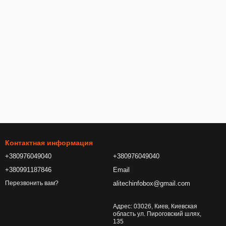
Контактная информация
+380976049040
+380976049040
+380991187846
Email
alitechinfobox@gmail.com
Перезвонить вам?
Адрес: 03026, Киев, Киевская
область ул. Пироговский шлях,
135