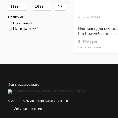
От Цена, грн
До Цена, грн
OK
Наличие
Артикул: 934014
В наличии
1
Нет в наличии
5
Ножницы для металла
Pro PowerGear левые
(1027211)
1 449 грн
Нет в наличии
Принимаем к оплате
© 2014—2025 Интернет магазин Alitech
Мобильная версия