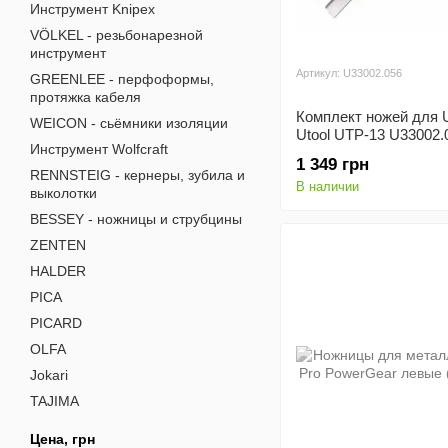
Инструмент Knipex
VÖLKEL - резьбонарезной
инструмент
Артикул: U33002.056
GREENLEE - перфоформы,
протяжка кабеля
Комплект ножей для U
WEICON - сьёмники изоляции
Utool UTP-13 U33002.
Инструмент Wolfcraft
1 349 грн
RENNSTEIG - кернеры, зубила и
В наличии
выколотки
BESSEY - ножницы и струбцины
ZENTEN
HALDER
PICA
PICARD
OLFA
Jokari
TAJIMA
Цена, грн