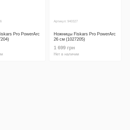
26
Артикул: 940327
skars Pro PowerArc
Ножницы Fiskars Pro PowerArc
7204)
26 см (1027205)
1 699 грн
ии
Нет в наличии