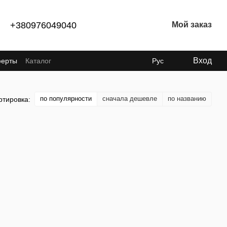
+380976049040
Мой заказ
Вход
ферты
Каталог
Рус
по популярности
сначала дешевле
по названию
ртировка: