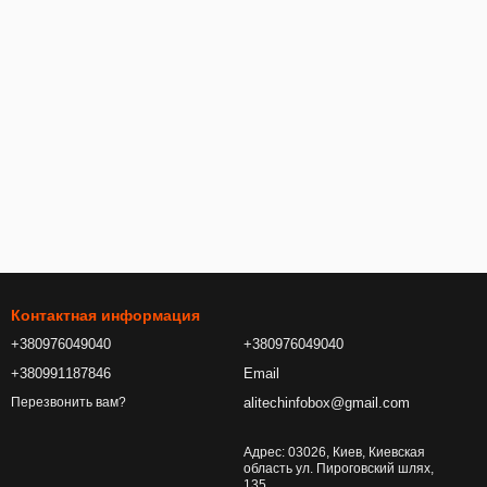
Контактная информация
+380976049040
+380976049040
+380991187846
Email
alitechinfobox@gmail.com
Перезвонить вам?
Адрес: 03026, Киев, Киевская
область ул. Пироговский шлях,
135