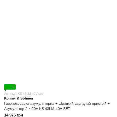
3
Артикул: KS 43LM-40V set
Könner & Söhnen
Газонокосарка акумуляторна + Швидкий зарядний пристрій +
Акумулятор 2 × 20V KS 43LM-40V SET
14 975 грн