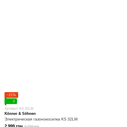
−21%
3
Артикул: KS 32LM
Könner & Söhnen
Электрическая газонокосилка KS 32LM
2 999 грн
3 799 грн