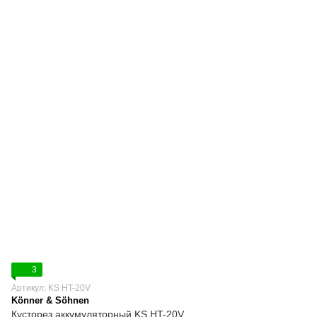
3
Артикул: KS HT-20V
Könner & Söhnen
Кусторез аккумуляторный KS HT-20V