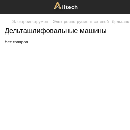
Электроинструмент
Электроинструсмент сетевой
Дельташ
Дельташлифовальные машины
Нет товаров