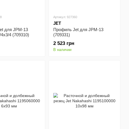
58
Артикул: 927360
JET
et для JPM-13
Профиль Jet для JPМ-13
/4х3/4 (709310)
(709331)
2 523 грн
В наличии