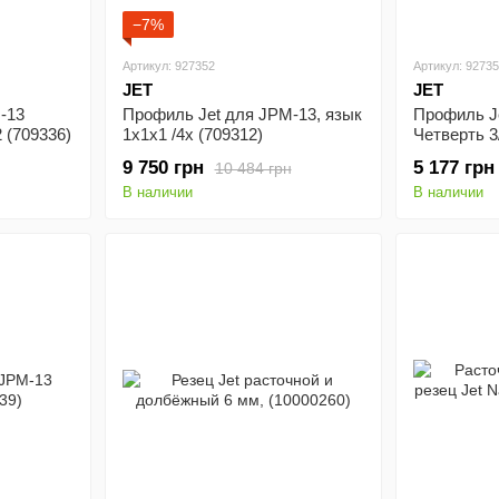
−7%
Артикул: 927352
Артикул: 9273
JET
JET
-13
Профиль Jet для JPM-13, язык
Профиль J
2 (709336)
1х1х1 /4х (709312)
Четверть 3
9 750 грн
5 177 грн
10 484 грн
В наличии
В наличии