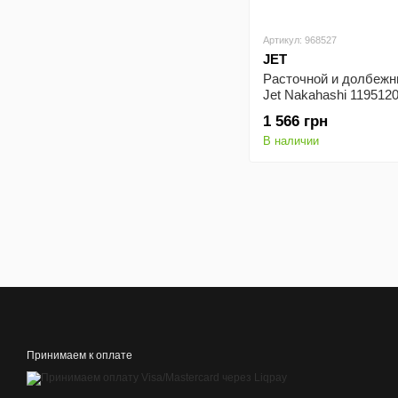
Артикул: 968527
JET
Расточной и долбежн
Jet Nakahashi 119512
12х98 мм
1 566 грн
В наличии
Принимаем к оплате