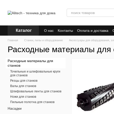
Перейти к основному контенту
Каталог
О нас
Контакты
Оплата и доставка
Главная
Станки, пилы и оборудование
Аксессуары для оборудования, эл
Расходные материалы для 
Расходные материалы для
станков
Точильные и шлифовальные круги
для станков
Резцы для станков
Валы для станков
Шлифовальные ленты для станков
Ножи для станков
Пильные полотна для станков
Насадки