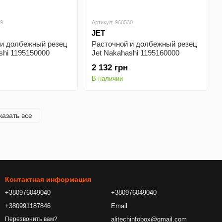
29
Артикул: 968530
JET
 и долбежный резец
Расточной и долбежный резец
shi 1195150000
Jet Nakahashi 1195160000
16х120 мм
2 132 грн
В наличии
казать все
Контактная информация
+380976049040
+380976049040
+380991187846
Email
alitechinfobox@gmail.com
Перезвонить вам?