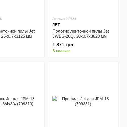
36
Артикул: 927338
JET
нточной пилы Jet
Полотно ленточной пилы Jet
 25х0,7х3125 мм
JWBS-20Q, 30х0,7х3820 мм
(10000134)
1 871 грн
В наличии