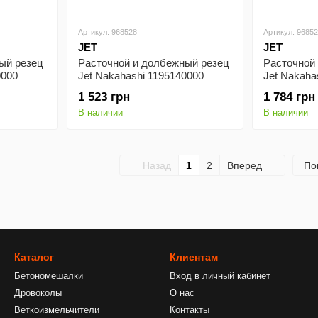
Артикул: 968528
Артикул: 9685
JET
JET
ый резец
Расточной и долбежный резец
Расточной
0000
Jet Nakahashi 1195140000
Jet Nakaha
14х98 мм
15х120 мм
1 523 грн
1 784 грн
В наличии
В наличии
Назад
1
2
Вперед
По
Каталог
Клиентам
Бетономешалки
Вход в личный кабинет
Дровоколы
О нас
Веткоизмельчители
Контакты