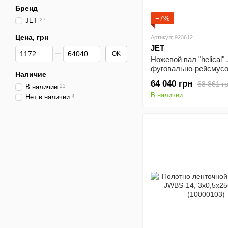
Бренд
−7%
JET
27
Цена, грн
Артикул: 923612
JET
От Цена, грн
До Цена, грн
OK
Ножевой вал "helical" 
фуговально-рейсмусо
Наличие
станка JPT- 310HH
64 040 грн
68 861 г
(JPT310HH-071CBA)
В наличии
23
В наличии
Нет в наличии
4