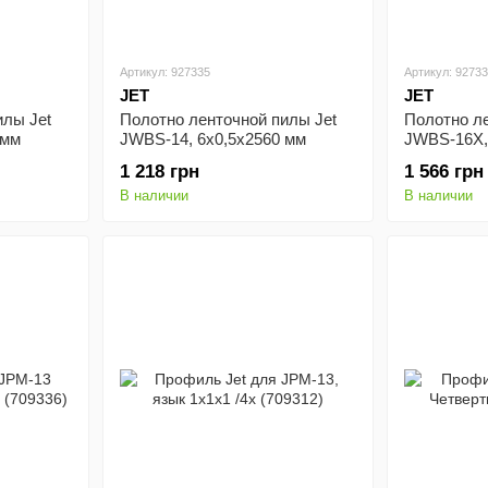
Артикул: 927335
Артикул: 9273
JET
JET
илы Jet
Полотно ленточной пилы Jet
Полотно ле
 мм
JWBS-14, 6х0,5х2560 мм
JWBS-16X,
(10000104)
(10000170)
1 218 грн
1 566 грн
В наличии
В наличии