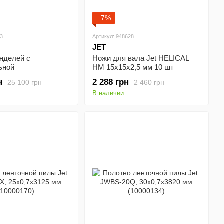
−7%
23
Артикул: 948628
JET
нделей с
Ножи для вала Jet HELICAL
ьной
HM 15x15x2,5 мм 10 шт
t 10000249 (JOVS-
(1791212)
н
2 288 грн
25 100 грн
2 460 грн
В наличии