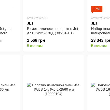
−7%
Артикул: 927313
Артикул: 9273
JET
JET
Jet для
Биметаллическое полотно Jet
Набор шпи
вого
для JWBS-18Q, (3851-6-0.6-
шлифовал
Н-6-3480)
бумагой Je
1 566 грн
23 343 гр
рн
10)
В наличии
В наличии