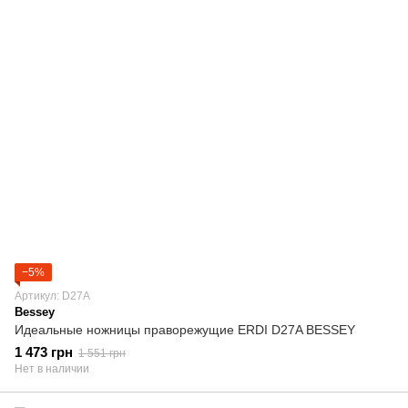
−5%
Артикул: D27A
Bessey
Идеальные ножницы праворежущие ERDI D27A BESSEY
1 473 грн
1 551 грн
Нет в наличии