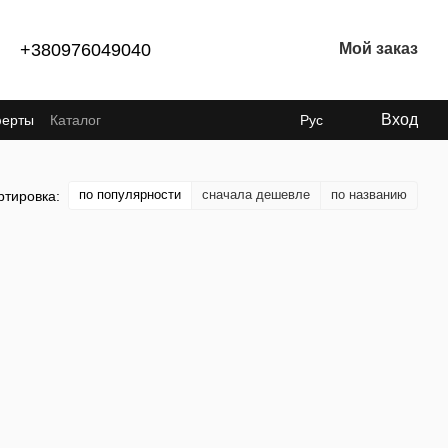
+380976049040
Мой заказ
Вход
ферты
Каталог
Рус
по популярности
сначала дешевле
по названию
ртировка: