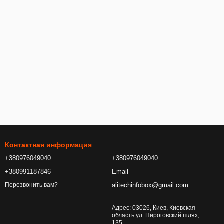
Контактная информация
+380976049040
+380976049040
+380991187846
Email
alitechinfobox@gmail.com
Перезвонить вам?
Адрес: 03026, Киев, Киевская
область ул. Пироговский шлях,
135