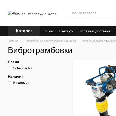
Перейти к основному контенту
Каталог
О нас
Контакты
Оплата и доставка
Главная
Строительное оборудование и техника
Крупно дорожняя техник
Вибротрамбовки
Бренд
Scheppach
1
Наличие
В наличии
1