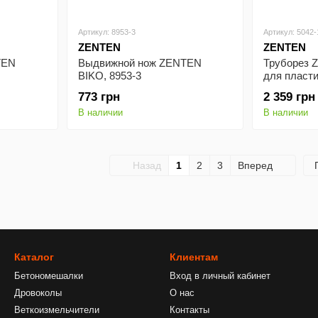
Артикул: 8953-3
Артикул: 5042-
ZENTEN
ZENTEN
TEN
Выдвижной нож ZENTEN
Труборез
BIKO, 8953-3
для пласт
многослой
773 грн
2 359 грн
труб, 42мм,
В наличии
В наличии
Назад
1
2
3
Вперед
Каталог
Клиентам
Бетономешалки
Вход в личный кабинет
Дровоколы
О нас
Веткоизмельчители
Контакты