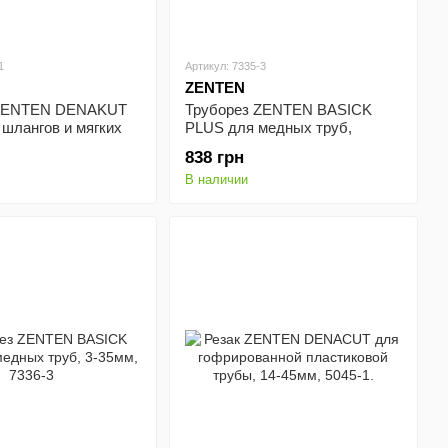
1
Артикул: 7335-3
ZENTEN
 ZENTEN DENAKUT
Труборез ZENTEN BASICK
 шлангов и мягких
PLUS для медных труб,
х труб, 22мм, 5022-
резьбовая подача, 3-35мм,
838 грн
7335-3
В наличии