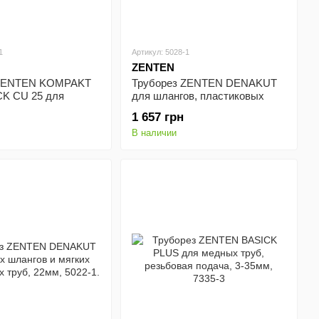
1
Артикул: 5028-1
ZENTEN
 ZENTEN KOMPAKT
Труборез ZENTEN DENAKUT
K CU 25 для
для шлангов, пластиковых
б, 100-170мм, 7478-
тонкостенных не
1 657 грн
армированных труб, 28мм,
В наличии
5028-1.