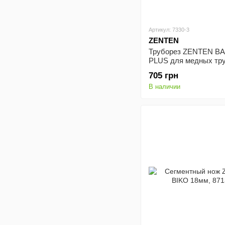
Артикул: 7330-3
ZENTEN
Труборез ZENTEN B
PLUS для медных тру
резьбовая подача, 3-
705 грн
7330-3
В наличии