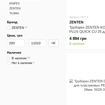
KNIPEX
ZENTEN
TAJIMA
Артикул: 7477-1
Бренд
ZENTEN
Труборез ZENTEN K
ZENTEN
57
PLUS QUICK CU 25 д
Цена, грн
медных труб, 50-127м
4 894 грн
От Цена, грн
До Цена, грн
OK
В наличии
Наличие
В наличии
54
Нет в наличии
3