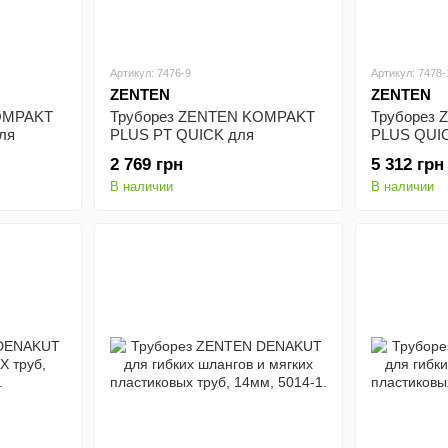
Артикул: 7476-9
Артикул: 7478-
ZENTEN
ZENTEN
OMPAKT
Труборез ZENTEN KOMPAKT
Труборез
ля
PLUS PT QUICK для
PLUS QUIC
м, 7477-1
пластиковых многослойных
медных тру
2 769 грн
5 312 грн
армированных труб, 6-76мм,
1
В наличии
В наличии
7476-9