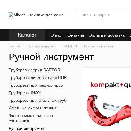
Перейти к основному контенту
Каталог
О нас
Контакты
Оплата и доставка
Главная
Ручной инструмент
ZENTEN
Ручной инструмент
Ручной инструмент
Труборезы серия RAPTOR
Труборезы дисковые для ППР
Труборезы для медних труб
Труборезы INOX
Труборезы для стальных труб
Сменные диски и лезвия
Фаскосниматели, ключ
сантехника
Ручной инструмент