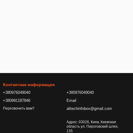
Контактная информация
+380976049040
+380976049040
+380991187846
Email
alitechinfobox@gmail.com
Перезвонить вам?
Адрес: 03026, Киев, Киевская
область ул. Пироговский шлях,
135