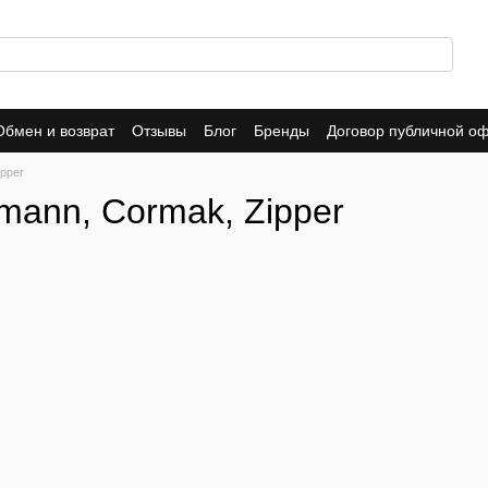
Обмен и возврат
Отзывы
Блог
Бренды
Договор публичной о
pper
mann, Cormak, Zipper