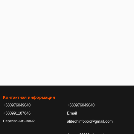
Контактная информация
+380976049040
+380976049040
+380991187846
Email
alitechinfobox@gmail.com
Перезвонить вам?