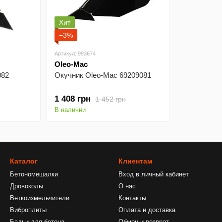
Хит
−3%
Артикул: 993674
Oleo-Mac
082
Окучник Oleo-Mac 69209081
1 408 грн
1 452 грн
В наличии
Каталог
Клиентам
Бетономешалки
Вход в личный кабинет
Дровоколы
О нас
Веткоизмельчители
Контакты
Виброплиты
Оплата и доставка
Бадьи для бетона
Обмен и возврат