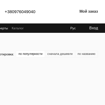
+380976049040
Мой заказ
Вход
ферты
Каталог
Рус
по популярности
сначала дешевле
по названию
ртировка: