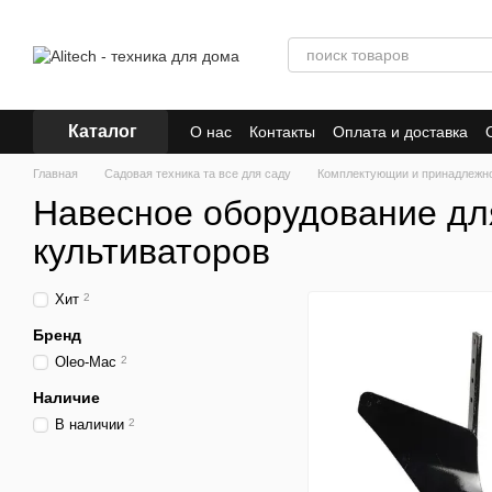
Перейти к основному контенту
Каталог
О нас
Контакты
Оплата и доставка
Главная
Садовая техника та все для саду
Комплектующии и принадлежно
Навесное оборудование дл
культиваторов
Хит
2
Бренд
Oleo-Mac
2
Наличие
В наличии
2