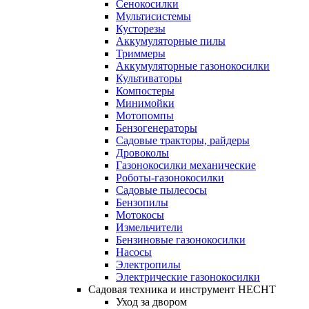
Сенокосилки
Мультисистемы
Кусторезы
Аккумуляторные пилы
Триммеры
Аккумуляторные газонокосилки
Культиваторы
Компостеры
Минимойки
Мотопомпы
Бензогенераторы
Садовые тракторы, райдеры
Дровоколы
Газонокосилки механические
Роботы-газонокосилки
Садовые пылесосы
Бензопилы
Мотокосы
Измельчители
Бензиновые газонокосилки
Насосы
Электропилы
Электрические газонокосилки
Садовая техника и инструмент HECHT
Уход за двором