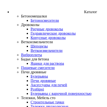
Каталог
Бетономешалки
Бетоносмесители
Дровоколы
Реечные дровоколы
Гидравлические дровоколы
Конусные дровоколы
Веткоизмельчители
Щепорезы
Веткоизмельчители
Виброплиты
Бадьи для бетона
Ящики для раствора
Пищевые смесители
Печи дровяные
Булерьяны
Печи дровяные
Аксессуары для печей
Розбірні
Булерьяны с варочной поверхностью
Тележки, Мебель сто
Строительные тачки
Тележки двухколесные