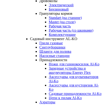
Дровоколы
Электрический
Бензиновый
Грануляторы кормов
Standart (на станине)
Master (на столе)
Рабочая часть
Рабочая часть (со шкивами)
Комплектующие
Садовый инструмент AL-KO
Грили газовые
Снегоуборщики
Шланги для полива
Насосные станции
Принадлежности
Ножи для газонокосилок Al-Ko
Зарядные устройства и
аккумуляторы Energy Flex
Аксессуары для культиваторов
Al-Ko
Аксессуары для кусторезов Al-
Ko
Садовые принадлежности Al-Ko
Цепи к пилам Al-Ko
Аэраторы