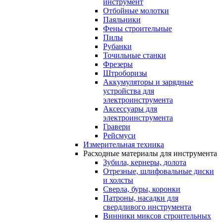
инструмент
Отбойные молотки
Паяльники
Фены строительные
Пилы
Рубанки
Точильные станки
Фрезеры
Штроборизы
Аккумуляторы и зарядные
устройства для
электроинструмента
Аксессуары для
электроинструмента
Гравери
Рейсмуси
Измерительная техника
Расходные материалы для инструмента
Зубила, кернеры, долота
Отрезные, шлифовальные диски
и холсты
Сверла, буры, коронки
Патроны, насадки для
свердливого инструмента
Винники миксов строительных