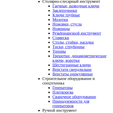
Столярно-слесарный инструмент
Гаечные, разводные ключи
Заклепочники
Ключи трубные
Молотки
Ножовки, стусла
Ножницы
Резьбонарезной инструмент
Стамески
Столы, стойки, насадки
Тиски, струбцины
Топоры
Трещотки, динамометрические
ключи, воротки
Шестигранные ключи
Верстати свердлильни
Верстаты циркулярные
Строительное оборудование и
спецтехника
Генераторы
Плиткорезы
Сварочное оборудование
Принадлежности для
генераторов
Ручной инструмент