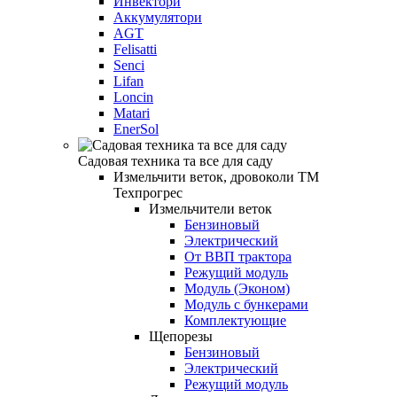
Инвектори
Аккумулятори
AGT
Felisatti
Senci
Lifan
Loncin
Matari
EnerSol
Садовая техника та все для саду
Измельчити веток, дровоколи ТМ
Техпрогрес
Измельчители веток
Бензиновый
Электрический
От ВВП трактора
Режущий модуль
Модуль (Эконом)
Модуль с бункерами
Комплектующие
Щепорезы
Бензиновый
Электрический
Режущий модуль