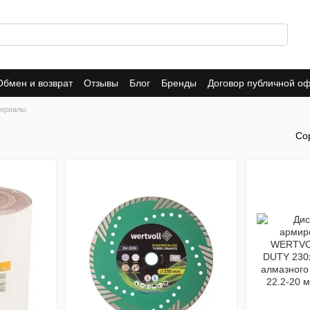
Обмен и возврат
Отзывы
Блог
Бренды
Договор публичной о
териалы
Со