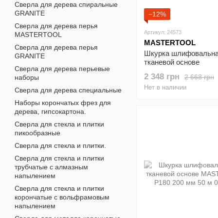
Сверла для дерева спиральные
GRANITE
−12%
Сверла для дерева перья
Артикул: 24573
MASTERTOOL
MASTERTOOL
Сверла для дерева перья
Шкурка шлифовальна
GRANITE
тканевой основе
Сверла для дерева перьевые
MASTERTOOL Р36 20
2 348 грн
2 668 грн
наборы
м 08-2703
Нет в наличии
Сверла для дерева специальные
Наборы корончатых фрез для
дерева, гипсокартона.
Сверла для стекла и плитки
пикообразные
Сверла для стекла и плитки.
Сверла для стекла и плитки
трубчатые с алмазным
напылением
Сверла для стекла и плитки
корончатые с вольфрамовым
напылением