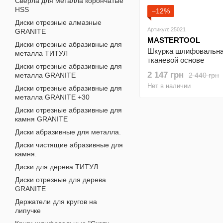
Сверла для металла корончатые
HSS
−12%
Диски отрезные алмазные
Артикул: 25021
GRANITE
MASTERTOOL
Диски отрезные абразивные для
Шкурка шлифовальна
металла ТИТУЛ
тканевой основе
Диски отрезные абразивные для
MASTERTOOL Р180 2
2 147 грн
2 440 грн
металла GRANITE
м 08-2718
Нет в наличии
Диски отрезные абразивные для
металла GRANITE +30
Диски отрезные абразивные для
камня GRANITE
Диски абразивные для металла.
Диски чистящие абразивные для
камня.
Диски для дерева ТИТУЛ
Диски отрезные для дерева
GRANITE
Держатели для кругов на
липучке