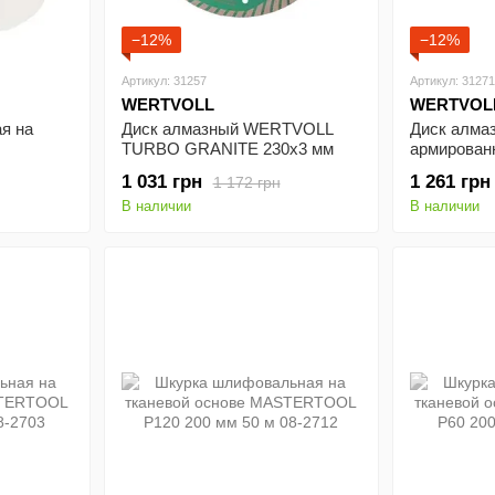
−12%
−12%
Артикул: 31257
Артикул: 31271
WERTVOLL
WERTVOL
я на
Диск алмазный WERTVOLL
Диск алма
TURBO GRANITE 230х3 мм
армирован
00 мм 50
24% высота алмазного слоя 8
WERTVOLL
1 031 грн
1 261 грн
1 172 грн
мм адаптер 22.2-20 мм 6650
DUTY 230х
В наличии
В наличии
об/мин DM-2230
алмазного 
22.2-20 мм
4230