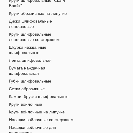
Круги шлифовальные "Скотч
Брайт"
Круги абразивные на липучке
Диски шлифовальные
лепестковые
Круги шлифовальные
лепестковые со стержнем
Шкурки наждачные
шлифовальные
Лента шлифовальная
Бумага наждачная
шлифовальная
Губки шлифовальные
Сетки абразивные
Камни, бруски шлифовальные
Круги войлочные
Круги войлочные на липучке
Насадки войлочные со стержнем
Насадки войлочные для
реноватора