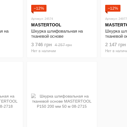
−12%
−12%
Артикул: 24574
Артикул: 24977
MASTERTOOL
MASTERT
я на
Шкурка шлифовальная на
Шкурка шл
тканевой основе
тканевой о
0 мм 50
MASTERTOOL Р120 200 мм 50
MASTERTOO
3 746 грн
2 147 грн
4 257 грн
м 08-2712
м 08-2706
Нет в наличии
Нет в налич