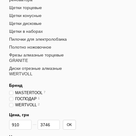
Щетки торцевые
Щетки конусные
Щетки дисковые
Щетки в наборах
Пилочки для электролобзика
Полотно ножовочное
Фрезы алмазные торцевые
GRANITE
Диски отрезные алмазные
WERTVOLL
Бренд
MASTERTOOL
7
ГОСПОДАР
1
WERTVOLL
2
Цена, грн
От Цена, грн
До Цена, грн
OK