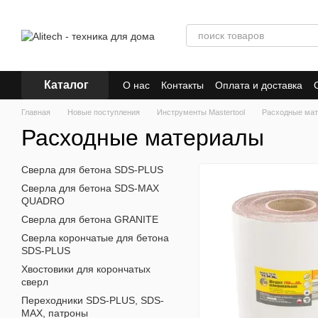
Перейти к основному контенту
Каталог
О нас
Контакты
Оплата и доставка
Главная
Новые поступления
Инструменты Mastertool
Расходные ма
Расходные материалы
Сверла для бетона SDS-PLUS
Сверла для бетона SDS-MAX
QUADRO
Сверла для бетона GRANITE
Сверла корончатые для бетона
SDS-PLUS
Хвостовики для корончатых
сверл
Переходники SDS-PLUS, SDS-
MAX, патроны