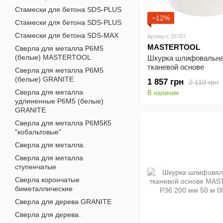
Стамески для бетона SDS-PLUS
−12%
Стамески для бетона SDS-PLUS
Стамески для бетона SDS-MAX
Артикул: 25787
MASTERTOOL
Сверла для металла Р6М5
(белые) MASTERTOOL
Шкурка шлифовальна
тканевой основе
Сверла для металла Р6М5
MASTERTOOL Р220 2
(белые) GRANITE
1 857 грн
2 110 грн
м 08-2722
Сверла для металла
В наличии
удлиненные Р6М5 (белые)
GRANITE
Сверла для металла Р6М5К5
"кобальтовые"
Сверла для металла.
Сверла для металла
ступенчатые
Сверла корончатые
биметаллические
Сверла для дерева GRANITE
Сверла для дерева.