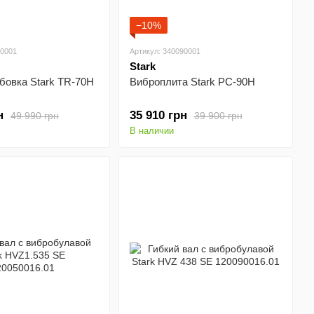
−10%
70001
Артикул: 340090001
Stark
бовка Stark TR-70H
Виброплита Stark PC-90H
н
35 910 грн
49 990 грн
39 900 грн
В наличии