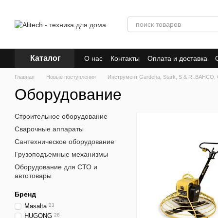
Перейти к основному контенту
Каталог
О нас
Контакты
Оплата и доставка
Главная
Новые поступления
Инструмент Gardena, Stark, S & R, BAHC
Оборудование
Строительное оборудование
Сварочные аппараты
Сантехническое оборудование
Грузоподъемные механизмы
Оборудование для СТО и
автотовары
Бренд
Masalta
23
HUGONG
28