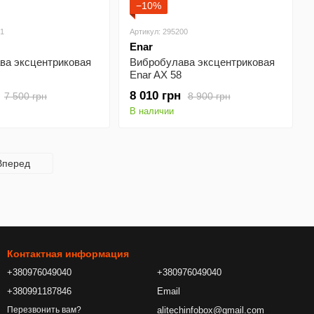
−10%
01
Артикул: 295200
Enar
ва эксцентриковая
Вибробулава эксцентриковая
Enar AX 58
8 010 грн
7 500 грн
8 900 грн
В наличии
Вперед
Контактная информация
+380976049040
+380976049040
+380991187846
Email
alitechinfobox@gmail.com
Перезвонить вам?