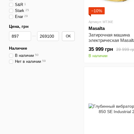
S&R
1
Stark
25
−10%
Enar
29
Артикул: MT36E
Цена, грн
Masalta
От Цена, грн
До Цена, грн
Затирочная машина
OK
электрическая Masal
1,5 кВт 380 В
Наличие
35 999 грн
39 999 г
В наличии
50
В наличии
Нет в наличии
59