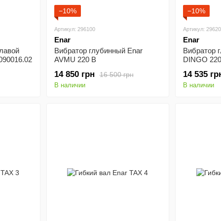
−10%
−10%
Артикул: 296100
Артикул: 2962
Enar
Enar
улавой
Вибратор глубинный Enar
Вибратор 
090016.02
AVMU 220 B
DINGO 220
14 850 грн
14 535 гр
16 500 грн
В наличии
В наличии