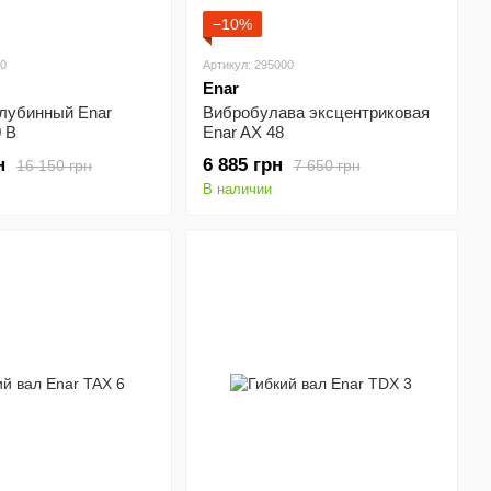
−10%
00
Артикул: 295000
Enar
глубинный Enar
Вибробулава эксцентриковая
 B
Enar AX 48
н
6 885 грн
16 150 грн
7 650 грн
В наличии