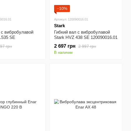
−10%
50016.01
Артикул: 120090016.01
Stark
 с вибробулавой
Гибкий вал с вибробулавой
.535 SE
Stark HVZ 438 SE 120090016.01
01
2 697 грн
97 грн
2 997 грн
В наличии