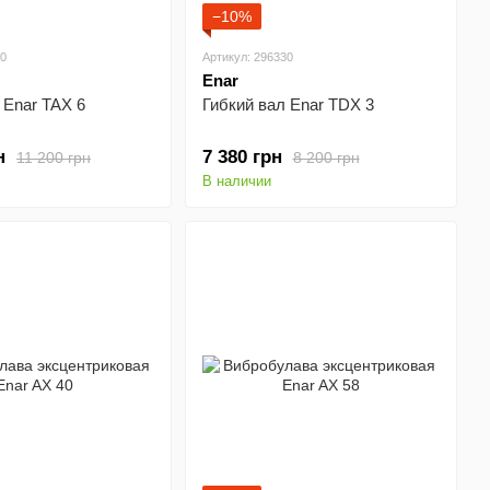
−10%
00
Артикул: 296330
Enar
 Enar TAX 6
Гибкий вал Enar TDX 3
н
7 380 грн
11 200 грн
8 200 грн
В наличии