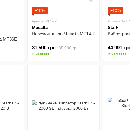
−10%
−10%
Артикул: MF14-2
Артикул: 3400
Masalta
Stark
Нарезчик швов Masalta MF14-2
Вибротрам
ta MT36E
31 500 грн
44 991 гр
рн
35 000 грн
В наличии
В наличии