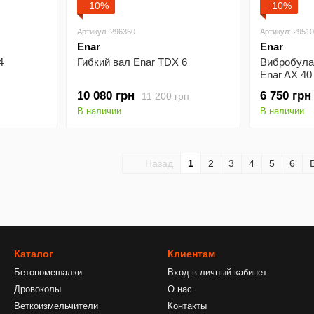
−10%
−10%
Артикул: 296360
Артикул: 2951
Enar
Enar
4
Гибкий вал Enar TDX 6
Вибробула
Enar AX 40
10 080 грн
6 750 грн
11 200 грн
В наличии
В наличии
Назад
1
2
3
4
5
6
Каталог
Клиентам
Бетономешалки
Вход в личный кабинет
Дровоколы
О нас
Веткоизмельчители
Контакты