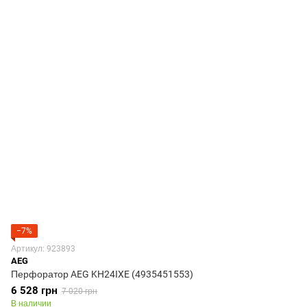
−7%
Артикул: 923893
AEG
Перфоратор AEG KH24IXE (4935451553)
6 528 грн
7 020 грн
В наличии