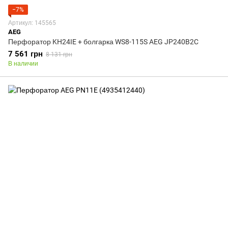
−7%
Артикул: 145565
AEG
Перфоратор KH24IE + болгарка WS8-115S AEG JP240B2C
7 561 грн
8 131 грн
В наличии