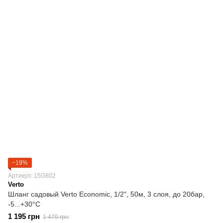
−19%
Артикул: 15G802
Verto
Шланг садовый Verto Economic, 1/2", 50м, 3 слоя, до 20бар,
-5...+30°C
1 195 грн
1 470 грн