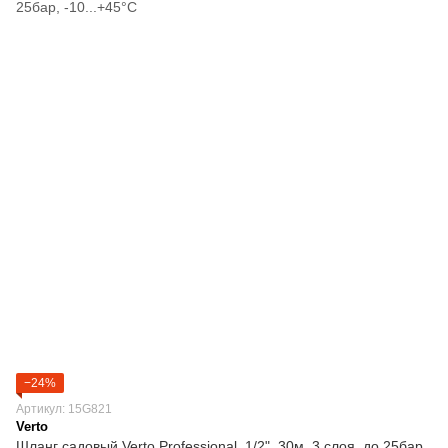
−24%
Артикул: 15G821
Verto
Шланг садовый Verto Professional, 1/2", 30м, 3 слоя, до 25бар,