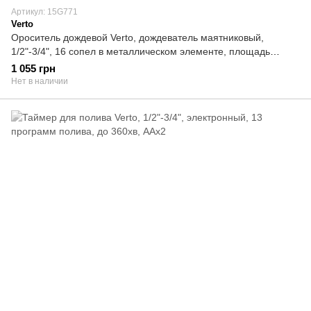
Артикул: 15G771
Verto
Ороситель дождевой Verto, дождеватель маятниковый,
1/2"-3/4", 16 сопел в металлическом элементе, площадь
распыления 13х18 м
1 055 грн
Нет в наличии