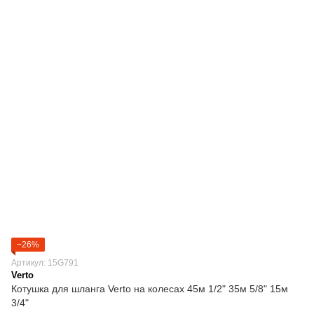
−26%
Артикул: 15G791
Verto
Котушка для шланга Verto на колесах 45м 1/2" 35м 5/8" 15м
3/4"