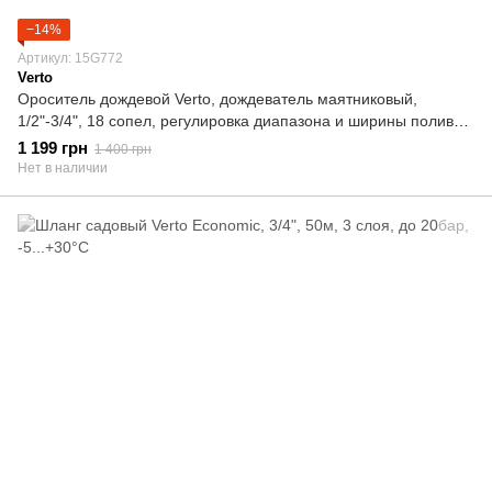
−14%
Артикул: 15G772
Verto
Ороситель дождевой Verto, дождеватель маятниковый,
1/2"-3/4", 18 сопел, регулировка диапазона и ширины полива,
площадь распыления 15х19 м
1 199 грн
1 400 грн
Нет в наличии