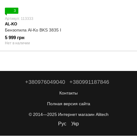
3
Артикул: 113333
AL-KO
Бензопила Al-Ko BKS 3835 I
5 999 грн
Нет в наличии
+380976049040
+380991187846
Контакты
Полная версия сайта
© 2014—2025 Интернет магазин Alitech
Рус
Укр