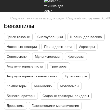
Садовая техника та все для саду
Садовый инструмент AL-K
Бензопилы
Грили газовые
Снегоуборщики
Шланги для полива
Насосные станции
Принадлежности
Аэраторы
Сенокосилки
Мультисистемы
Кусторезы
Аккумуляторные пилы
Триммеры
Аккумуляторные газонокосилки
Культиваторы
Компостеры
Минимойки
Мотопомпы
Бензогенераторы
Садовые тракторы, райдеры
Дровоколы
Газонокосилки механические