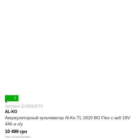
3
Артикул: 113928SET4
AL-KO
Аккумуляторный культиватор Al-Ko TL 1820 BO Flex с акб 18V
4Ah и з/у
10 499 грн
Нет в наличии