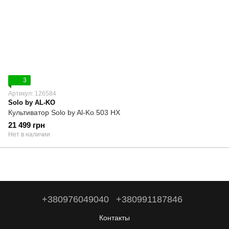
3
Артикул: 126584
Solo by AL-KO
Культиватор Solo by Al-Ko 503 HX
21 499 грн
Нет в наличии
+380976049040
+380991187846
Контакты