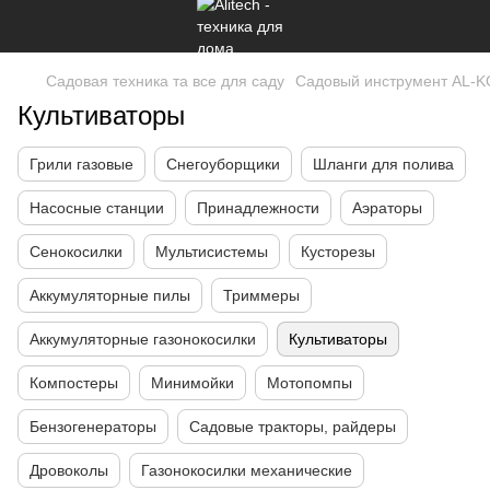
Садовая техника та все для саду
Садовый инструмент AL-K
Культиваторы
Грили газовые
Снегоуборщики
Шланги для полива
Насосные станции
Принадлежности
Аэраторы
Сенокосилки
Мультисистемы
Кусторезы
Аккумуляторные пилы
Триммеры
Аккумуляторные газонокосилки
Культиваторы
Компостеры
Минимойки
Мотопомпы
Бензогенераторы
Садовые тракторы, райдеры
Дровоколы
Газонокосилки механические