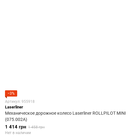
−3%
Артикул: 955918
Laserliner
Механическое дорожное колесо Laserliner ROLLPILOT MINI
(075.002А)
1 414 грн
1 458 грн
Нет в наличии