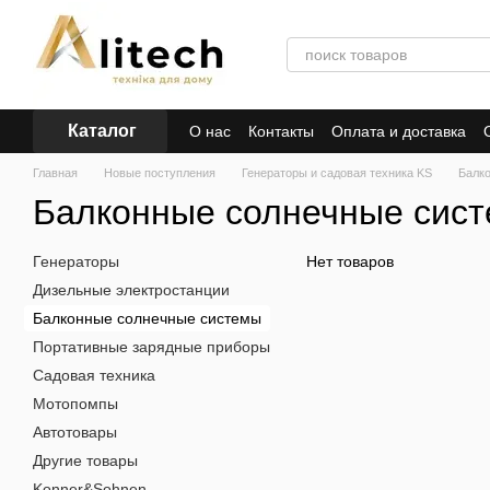
Перейти к основному контенту
Каталог
О нас
Контакты
Оплата и доставка
Главная
Новые поступления
Генераторы и садовая техника KS
Балк
Балконные солнечные сис
Генераторы
Нет товаров
Дизельные электростанции
Балконные солнечные системы
Портативные зарядные приборы
Садовая техника
Мотопомпы
Автотовары
Другие товары
Konner&Sohnen