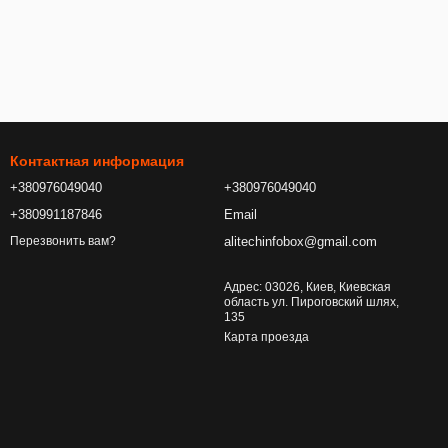
Контактная информация
+380976049040
+380976049040
+380991187846
Email
alitechinfobox@gmail.com
Перезвонить вам?
Адрес: 03026, Киев, Киевская
область ул. Пироговский шлях,
135
Карта проезда